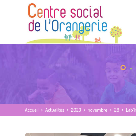
Accueil
Actualités
2023
novembre
28
Lab’I