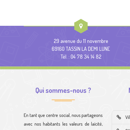
29 avenue du 11 novembre
69160 TASSIN LA DEMI LUNE
Tél. : 04 78 34 14 82
Qui sommes-nous ?
En tant que centre social, nous partageons
Vi
avec nos habitants les valeurs de laïcité,