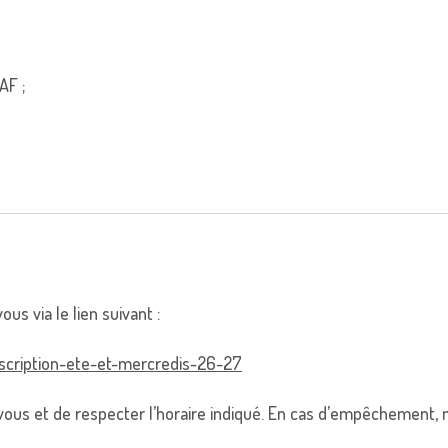
AF ;
us via le lien suivant :
scription-
ete-et-mercredis-26-27
ous et de respecter l’horaire indiqué. En cas d’empêchement, me